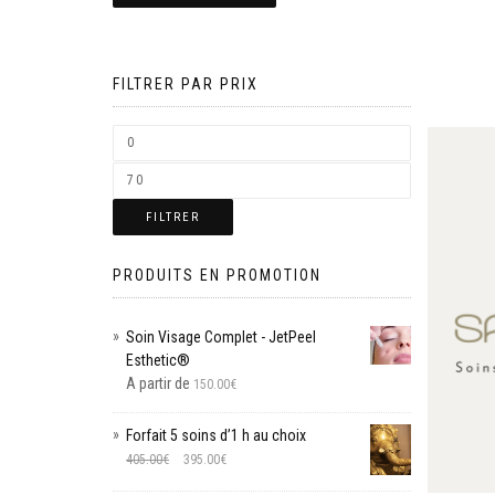
FILTRER PAR PRIX
FILTRER
PRODUITS EN PROMOTION
Soin Visage Complet - JetPeel
Esthetic®
A partir de
150.00
€
Forfait 5 soins d’1 h au choix
405.00
€
395.00
€