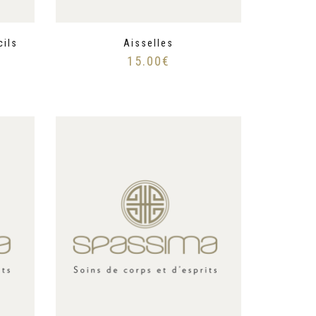
cils
Aisselles
15.00
€