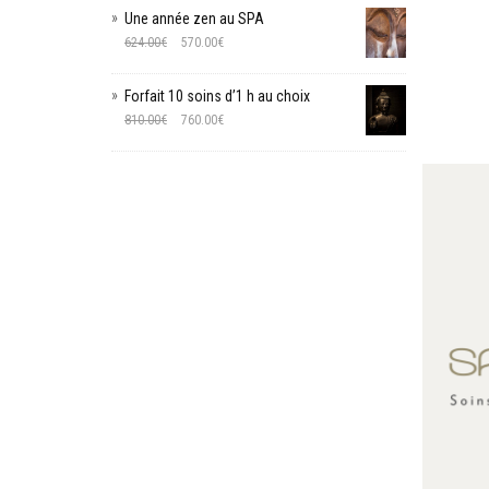
Une année zen au SPA
624.00
€
570.00
€
Forfait 10 soins d’1 h au choix
810.00
€
760.00
€