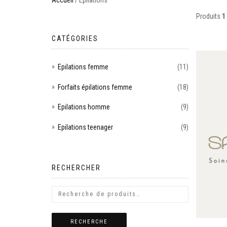
Accueil
/ Epilations
Produits
1
CATÉGORIES
Epilations femme
(11)
Forfaits épilations femme
(18)
Epilations homme
(9)
Epilations teenager
(9)
RECHERCHER
RECHERCHE