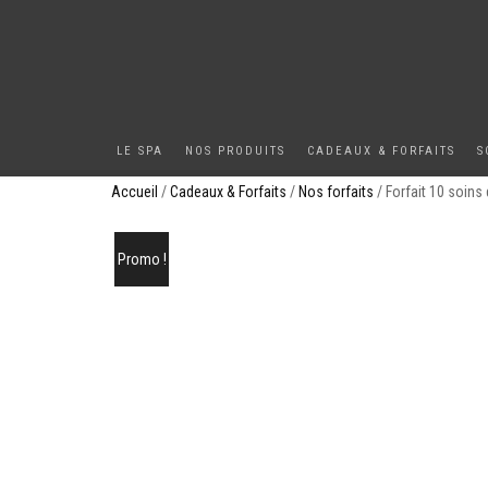
LE SPA
NOS PRODUITS
CADEAUX & FORFAITS
S
Accueil
/
Cadeaux & Forfaits
/
Nos forfaits
/ Forfait 10 soins 
Promo !