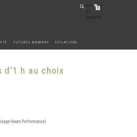
DÉTAILS
0
DU
COMPTE
METÉ
FUTURES MAMANS
EPILATIONS
s d’1 h au choix
s
s visage Haute Performance)