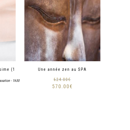
sime (1
Une année zen au SPA
624.00
€
xation - 1h30
570.00
€