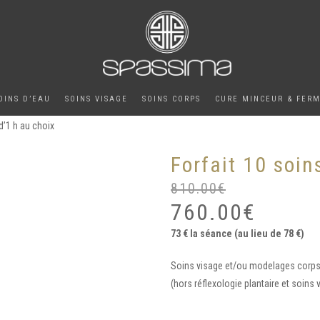
OINS D’EAU
SOINS VISAGE
SOINS CORPS
CURE MINCEUR & FER
d’1 h au choix
Forfait 10 soin
810.00
€
760.00
€
73 € la séance (au lieu de 78 €)
Soins visage et/ou modelages corp
(hors réflexologie plantaire et soin