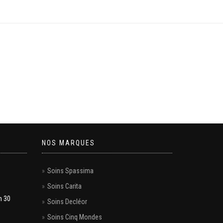
NOS MARQUES
Soins Spassima
Soins Carita
h 30
Soins Decléor
Soins Cinq Mondes