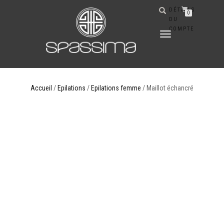
DÉTAILS
0
DU
COMPTE
DÉPLIER
LA
NAVIGATION
Accueil
/
Epilations
/
Epilations femme
/ Maillot échancré