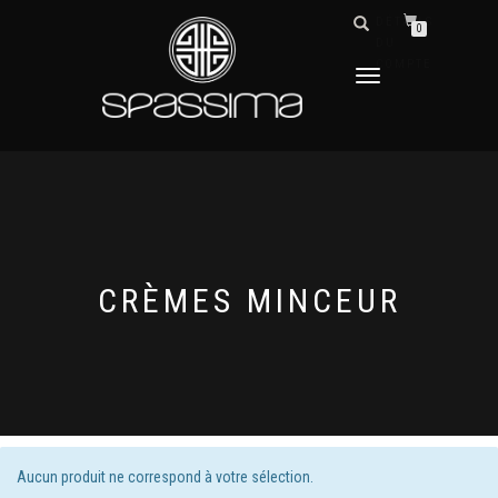
DÉTAILS
0
DU
COMPTE
DÉPLIER
LA
NAVIGATION
CRÈMES MINCEUR
Aucun produit ne correspond à votre sélection.