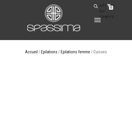
DÉTAILS
0
DU
COMPTE
DÉPLIER
LA
NAVIGATION
Accueil
/
Epilations
/
Epilations femme
/ Cuisses