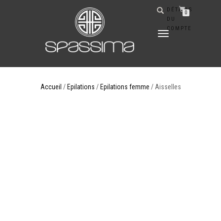
DÉTAILS
0
DU
COMPTE
DÉPLIER
LA
NAVIGATION
Accueil
/
Epilations
/
Epilations femme
/ Aisselles