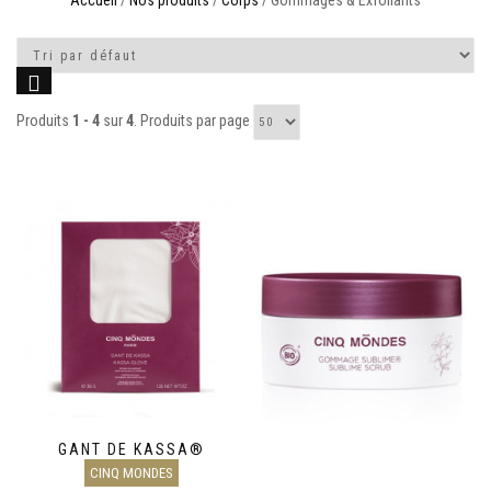
Accueil
/
Nos produits
/
Corps
/ Gommages & Exfoliants
Produits
1 - 4
sur
4
. Produits par page
GANT DE KASSA®
CINQ MONDES