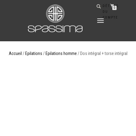
DÉTAILS
0
DU
COMPTE
DÉPLIER
LA
NAVIGATION
Accueil
/
Epilations
/
Epilations homme
/ Dos intégral + torse intégral