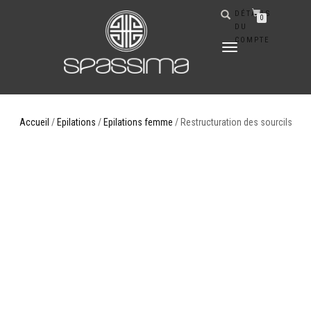
DÉTAILS
0
DU
COMPTE
DÉPLIER
LA
NAVIGATION
Accueil
/
Epilations
/
Epilations femme
/ Restructuration des sourcils