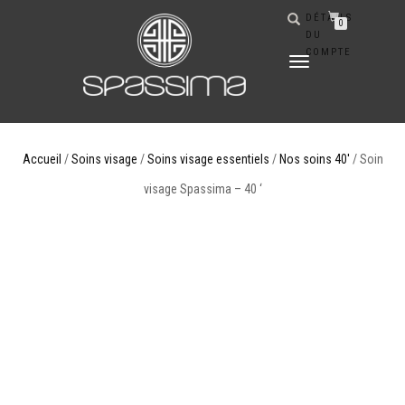
DÉTAILS
0
DU
COMPTE
DÉPLIER
LA
NAVIGATION
Accueil
/
Soins visage
/
Soins visage essentiels
/
Nos soins 40'
/ Soin
visage Spassima – 40 ‘