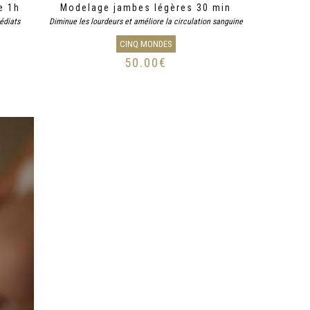
e 1h
Modelage jambes légères 30 min
édiats
Diminue les lourdeurs et améliore la circulation sanguine
CINQ MONDES
50.00
€