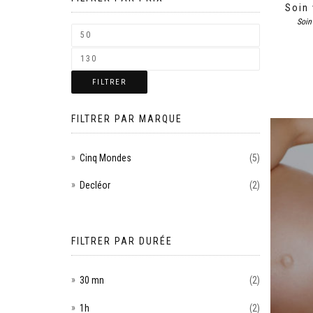
Soin
Soin
FILTRER
FILTRER PAR MARQUE
Cinq Mondes
(5)
Decléor
(2)
FILTRER PAR DURÉE
30 mn
(2)
1h
(2)