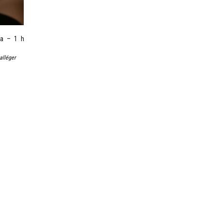
a – 1 h
alléger