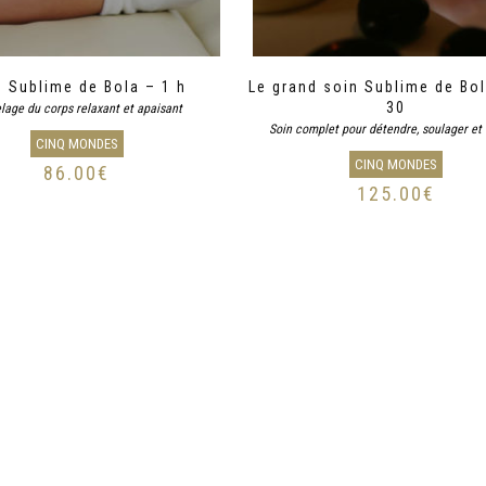
n Sublime de Bola – 1 h
Le grand soin Sublime de Bol
30
age du corps relaxant et apaisant
Soin complet pour détendre, soulager et 
CINQ MONDES
CINQ MONDES
86.00
€
125.00
€