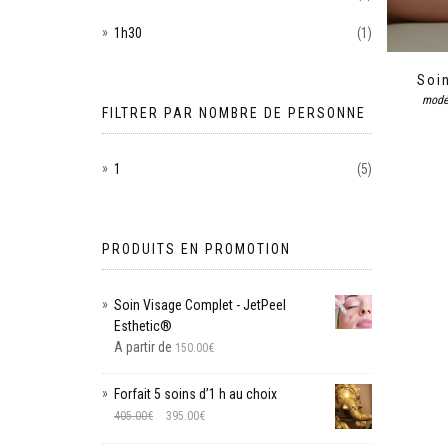
1h30
(1)
Soi
model
FILTRER PAR NOMBRE DE PERSONNE
1
(5)
PRODUITS EN PROMOTION
Soin Visage Complet - JetPeel
Esthetic®
A partir de
150.00
€
Forfait 5 soins d’1 h au choix
405.00
€
395.00
€