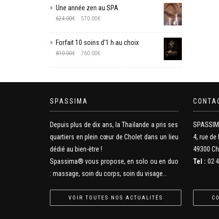
Une année zen au SPA
624.00
€
570.00
€
Forfait 10 soins d’1 h au choix
810.00
€
760.00
€
SPASSIMA
CONTA
Depuis plus de dix ans, la Thaïlande a pris ses
SPASSI
quartiers en plein cœur de Cholet dans un lieu
4, rue de 
dédié au bien-être !
49300 Ch
Spassima® vous propose, en solo ou en duo
Tel :
02 4
: massage, soin du corps, soin du visage…
VOIR TOUTES NOS ACTUALITÉS
C