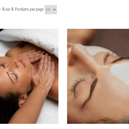
- 5
sur
5
. Produits par page