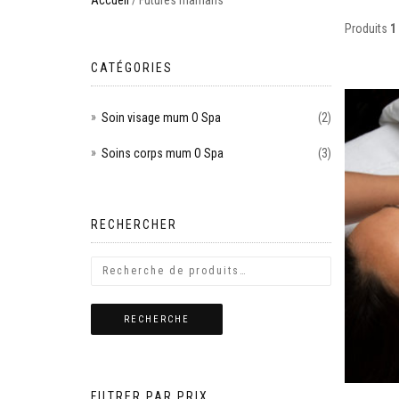
Accueil
/ Futures mamans
Produits
1 
CATÉGORIES
Soin visage mum O Spa
(2)
Soins corps mum O Spa
(3)
RECHERCHER
RECHERCHE
FILTRER PAR PRIX