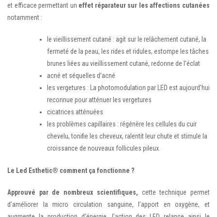
et efficace permettant un
effet réparateur sur les affections cutanées
notamment :
le vieillissement cutané : agit sur le relâchement cutané, la
fermeté de la peau, les rides et ridules, estompe les tâches
brunes liées au vieillissement cutané, redonne de l’éclat
acné et séquelles d’acné
les vergetures : La photomodulation par LED est aujourd’hui
reconnue pour atténuer les vergetures
cicatrices atténuées
les problèmes capillaires : régénère les cellules du cuir
chevelu, tonifie les cheveux, ralentit leur chute et stimule la
croissance de nouveaux follicules pileux.
Le Led Esthetic® comment ça fonctionne ?
Approuvé par de nombreux scientifiques,
cette technique permet
d’améliorer la micro circulation sanguine, l’apport en oxygène, et
augmente la production d’énergie, l’action des LED relance ainsi le