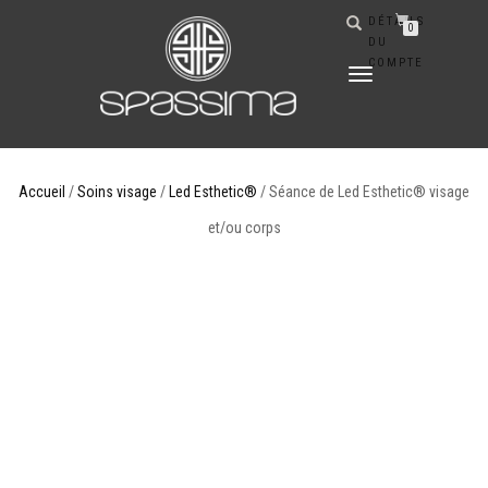
DÉTAILS
0
DU
COMPTE
DÉPLIER
LA
NAVIGATION
Accueil
/
Soins visage
/
Led Esthetic®
/ Séance de Led Esthetic® visage
et/ou corps