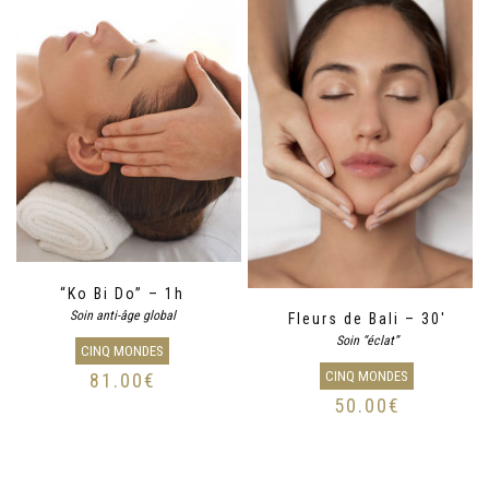
“Ko Bi Do” – 1h
Soin anti-âge global
Fleurs de Bali – 30′
Soin “éclat”
CINQ MONDES
CINQ MONDES
81.00
€
50.00
€