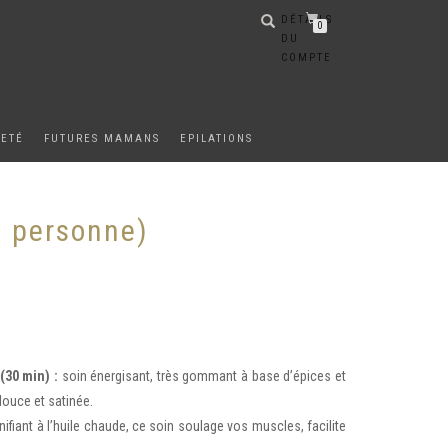
DÉTAILS
0
DU
COMPTE
METÉ
FUTURES MAMANS
EPILATIONS
1 personne)
30 min) :
soin énergisant, très gommant à base d’épices et
douce et satinée.
nifiant à l’huile chaude, ce soin soulage vos muscles, facilite