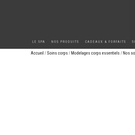
LE SPA
NOS PRODUITS
CADEAUX & FORFAITS
S
Accueil
/
Soins corps
/
Modelages corps essentiels
/
Nos so