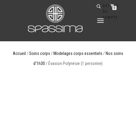
DÉTAILS
0
DU
COMPTE
DÉPLIER
LA
NAVIGATION
Accueil
/
Soins corps
/
Modelages corps essentiels
/
Nos soins
d'1h30
/ Évasion Polynésie (1 personne)