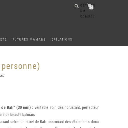
DÉTAILS
0
DU
COMPTE
METÉ
FUTURES MAMANS
EPILATIONS
1 personne)
h30
de Bali” (30 min) :
véritable soin désincrustant, perfecteur
uels de beauté balinais
laxant selon un rituel de Bali, associant des étirements doux