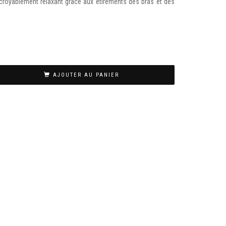
Incroyablement relaxant grâce aux étirements des bras et des
AJOUTER AU PANIER