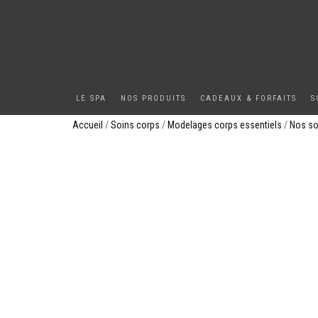
LE SPA
NOS PRODUITS
CADEAUX & FORFAITS
S
Accueil
/
Soins corps
/
Modelages corps essentiels
/
Nos so