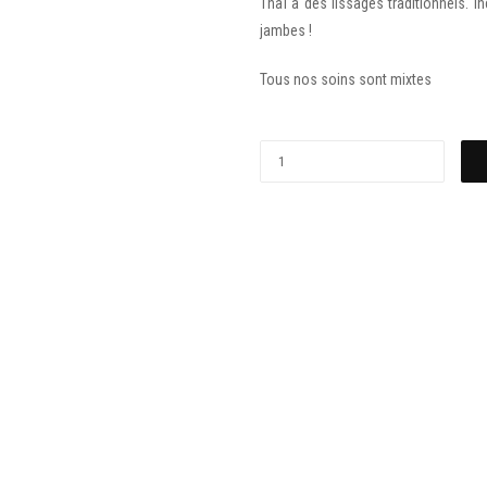
Thaï à des lissages traditionnels. 
jambes !
Tous nos soins sont mixtes