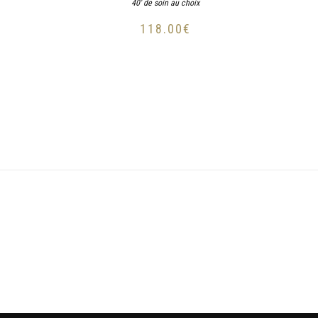
40' de soin au choix
118.00
€