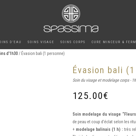
OINS D’EAU
SOINS VISAGE
SOINS CORPS
CURE MINCEUR & FER
ins d'1h30
/ Évasion bali (1 personne)
Évasion bali (
Soin du visage et modelage corps - 1
125.00
€
Soin modelage du visage “Fleurs 
de peau et coup d’éclat selon les rit
+
modelage balinais (1 h) :
très re