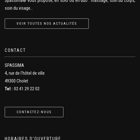
Spassima® vous propose, en solo ou en duo : massage, soin du corps,
soin du visage…
VOIR TOUTES NOS ACTUALITÉS
CONTACT
SPASSIMA
4, rue de l'hôtel de ville
49300 Cholet
Tel :
02 41 29 22 02
CONTACTEZ-NOUS
HORAIRES D’OUVERTURE