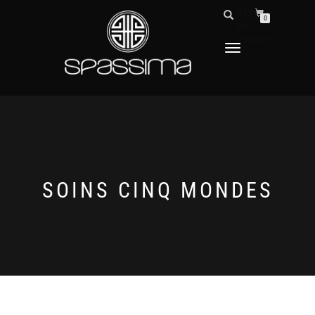
DÉTAILS
0
DU
COMPTE
DÉPLIER
LA
NAVIGATION
SOINS CINQ MONDES