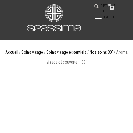
DÉTAILS
0
DU
COMPTE
DÉPLIER
LA
NAVIGATION
Accueil
/
Soins visage
/
Soins visage essentiels
/
Nos soins 30'
/ Aroma
visage découverte – 30′