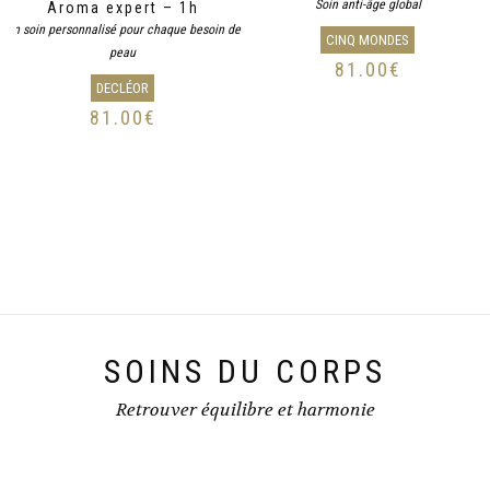
Soin anti-âge global
Aroma expert – 1h
Un soin personnalisé pour chaque besoin de
CINQ MONDES
peau
81.00
€
DECLÉOR
81.00
€
SOINS DU CORPS
Retrouver équilibre et harmonie