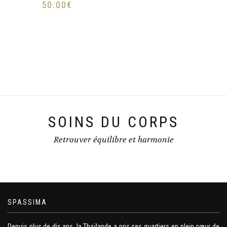
50.00
€
SOINS DU CORPS
Retrouver équilibre et harmonie
SPASSIMA
Depuis plus de dix ans, la Thaïlande a pris ses quartiers en plein cœur de