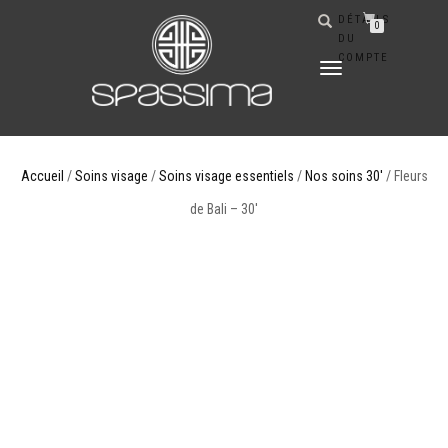
DÉTAILS
0
DU
COMPTE
DÉPLIER
LA
NAVIGATION
Accueil
/
Soins visage
/
Soins visage essentiels
/
Nos soins 30'
/ Fleurs
de Bali – 30′