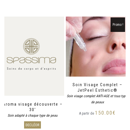
Promo !
Soin Visage Complet –
JetPeel Esthetic®
Soin visage complet ANTI-AGE et tous types
de peaux
Aroma visage découverte –
30′
150.00
€
A partir de
Soin adapté à chaque type de peau
DECLÉOR