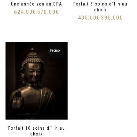
Une année zen au SPA
Forfait 5 soins d’1 h au
choix
624.00
€
570.00
€
405.00
€
395.00
€
Promo !
Forfait 10 soins d’1 h au
choix