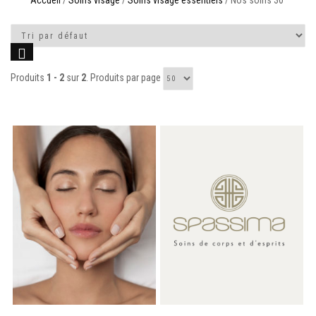
Accueil
/
Soins visage
/
Soins visage essentiels
/ Nos soins 30'
Produits
1 - 2
sur
2
. Produits par page