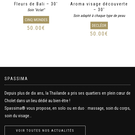
Fleurs de Bali – 30′
Aroma visage découverte
– 30′
Soin “éclat”
Soin adapté à chaque type de peau
CINQ MONDES
DECLÉOR
50.00
€
50.00
€
SPASSIMA
Depuis plus de dix ans, la Thaïlande a pris ses quartiers en plein cœur de
Cholet dans un lieu dédié au bien-être !
Spassima® vous propose, en solo ou en duo : massage, soin du corps,
soin du visage…
VOIR TOUTES NOS ACTUALITÉS