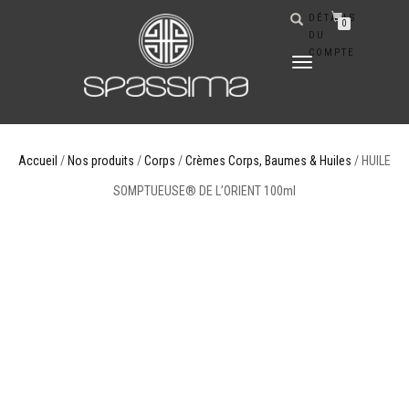
DÉTAILS
0
DU
COMPTE
DÉPLIER
LA
NAVIGATION
Accueil
/
Nos produits
/
Corps
/
Crèmes Corps, Baumes & Huiles
/ HUILE
SOMPTUEUSE® DE L’ORIENT 100ml