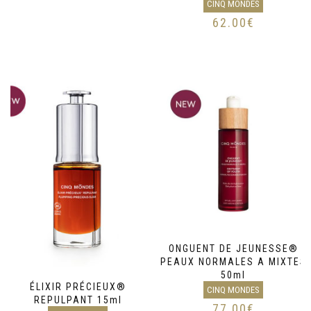
CINQ MONDES
62.00
€
ONGUENT DE JEUNESSE®
PEAUX NORMALES A MIXTES
50ml
ÉLIXIR PRÉCIEUX®
CINQ MONDES
REPULPANT 15ml
77.00
€