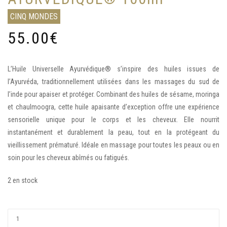
CINQ MONDES
55.00
€
L’Huile Universelle Ayurvédique® s’inspire des huiles issues de
l’Ayurvéda, traditionnellement utilisées dans les massages du sud de
l’inde pour apaiser et protéger. Combinant des huiles de sésame, moringa
et chaulmoogra, cette huile apaisante d’exception offre une expérience
sensorielle unique pour le corps et les cheveux. Elle nourrit
instantanément et durablement la peau, tout en la protégeant du
vieillissement prématuré. Idéale en massage pour toutes les peaux ou en
soin pour les cheveux abîmés ou fatigués.
2 en stock