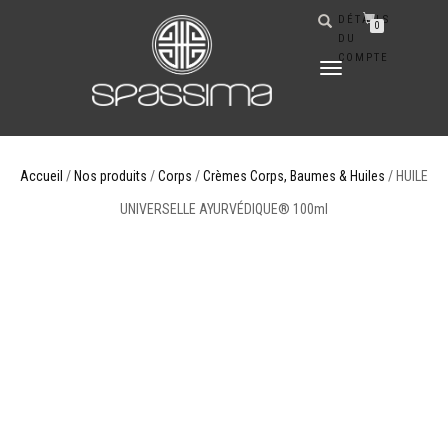
DÉTAILS
0
DU
COMPTE
DÉPLIER
LA
NAVIGATION
Accueil
/
Nos produits
/
Corps
/
Crèmes Corps, Baumes & Huiles
/ HUILE
UNIVERSELLE AYURVÉDIQUE® 100ml