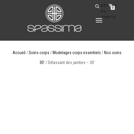
DÉTAILS
0
DU
COMPTE
DÉPLIER
LA
NAVIGATION
Accueil
/
Soins corps
/
Modelages corps essentiels
/
Nos soins
30'
/ Délassant des jambes – 30′