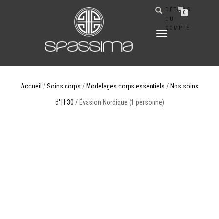
DÉTAILS
0
DU
COMPTE
DÉPLIER
LA
NAVIGATION
Accueil
/
Soins corps
/
Modelages corps essentiels
/
Nos soins
d'1h30
/ Évasion Nordique (1 personne)