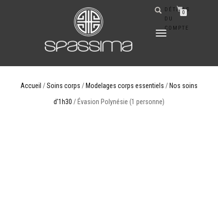
DÉTAILS
0
DU
COMPTE
DÉPLIER
LA
NAVIGATION
Accueil
/
Soins corps
/
Modelages corps essentiels
/
Nos soins
d'1h30
/ Évasion Polynésie (1 personne)