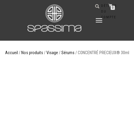
DÉTAILS
0
DU
COMPTE
DÉPLIER
LA
NAVIGATION
Accueil
/
Nos produits
/
Visage
/
Sérums
/ CONCENTRÉ PRECIEUX® 30ml