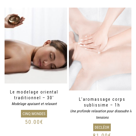
Le modelage oriental
traditionnel – 30′
L’aromassage corps
Modelage apaisant et relaxant
sublissime – 1h
Une profonde relaxation pour dissoudre les
CINQ MONDES
tensions
50.00
€
DECLÉOR
81.00
€