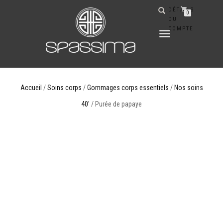
DÉTAILS
0
DU
COMPTE
DÉPLIER
LA
NAVIGATION
Accueil
/
Soins corps
/
Gommages corps essentiels
/
Nos soins
40'
/ Purée de papaye