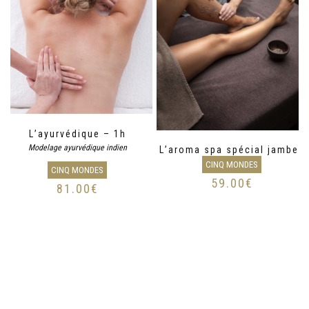
L’ayurvédique – 1h
Modelage ayurvédique indien
L’aroma spa spécial jambes
CINQ MONDES
CINQ MONDES
59.00
€
81.00
€