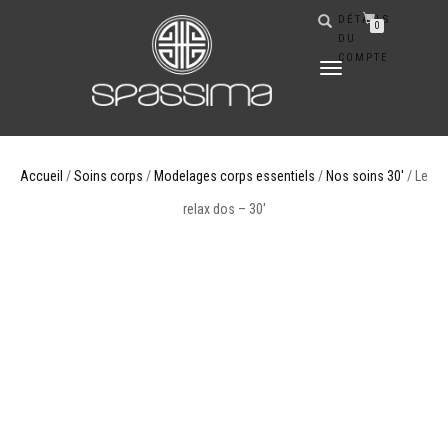
DÉTAILS
0
DU
COMPTE
DÉPLIER
LA
NAVIGATION
Accueil
/
Soins corps
/
Modelages corps essentiels
/
Nos soins 30'
/ Le
relax dos – 30′