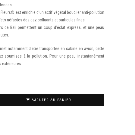
 Mondes.
Fleurs® est enrichie d’un actif végétal bouclier anti-pollution
ffets néfastes des gaz polluants et particules fines.
rs de Bali permettent un coup d’éclat express, et une peau
utes.
met notamment d’être transportée en cabine en avion, cette
aux soumises à la pollution. Pour une peau instantanément
 extérieures.
AJOUTER AU PANIER