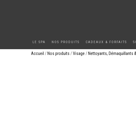
LE SPA
NOS PRODUITS
CADEAUX & FORFAITS
S
Accueil
/
Nos produits
/
Visage
/
Nettoyants, Démaquillants 