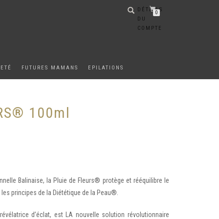
DÉTAILS
0
DU
COMPTE
METÉ
FUTURES MAMANS
EPILATIONS
RS® 100ml
nelle Balinaise, la Pluie de Fleurs® protège et rééquilibre le
 les principes de la Diététique de la Peau®.
révélatrice d’éclat, est LA nouvelle solution révolutionnaire