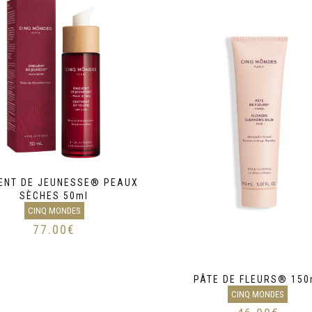
ENT DE JEUNESSE® PEAUX
SÈCHES 50ml
CINQ MONDES
77.00
€
PÂTE DE FLEURS® 150
CINQ MONDES