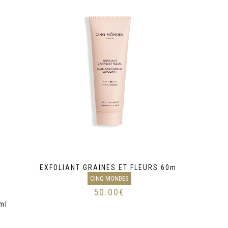
EXFOLIANT GRAINES ET FLEURS 60ml
CINQ MONDES
50.00
€
ml