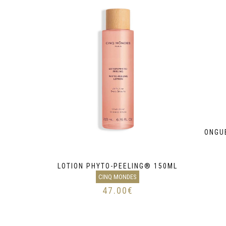
ONGU
LOTION PHYTO-PEELING® 150ML
CINQ MONDES
47.00
€