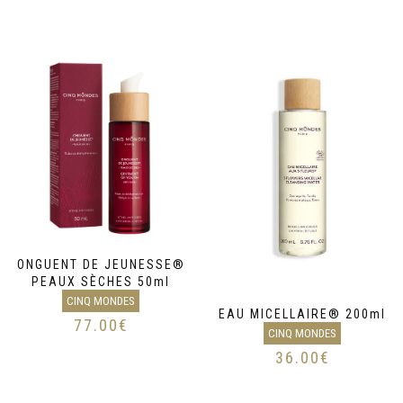
ONGUENT DE JEUNESSE®
PEAUX SÈCHES 50ml
CINQ MONDES
EAU MICELLAIRE® 200ml
77.00
€
CINQ MONDES
36.00
€