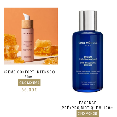
CRÈME CONFORT INTENSE®
50ml
CINQ MONDES
66.00
€
ESSENCE
[PRÉ+PRO]BIOTIQUE® 100ml
CINQ MONDES