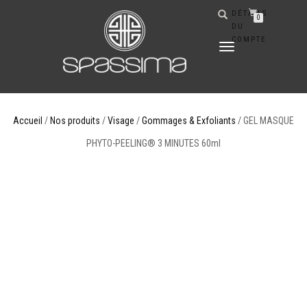
DÉTAILS
0
DU
COMPTE
DÉPLIER
LA
NAVIGATION
Accueil
/
Nos produits
/
Visage
/
Gommages & Exfoliants
/ GEL MASQUE
PHYTO-PEELING® 3 MINUTES 60ml