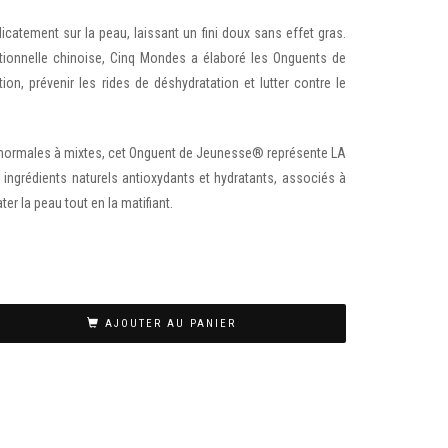
élicatement sur la peau, laissant un fini doux sans effet gras.
itionnelle chinoise, Cinq Mondes a élaboré les Onguents de
on, prévenir les rides de déshydratation et lutter contre le
normales à mixtes, cet Onguent de Jeunesse® représente LA
ingrédients naturels antioxydants et hydratants, associés à
ter la peau tout en la matifiant.
AJOUTER AU PANIER