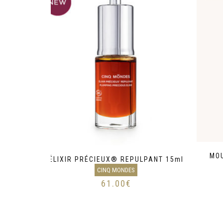
MO
ÉLIXIR PRÉCIEUX® REPULPANT 15ml
CINQ MONDES
61.00
€