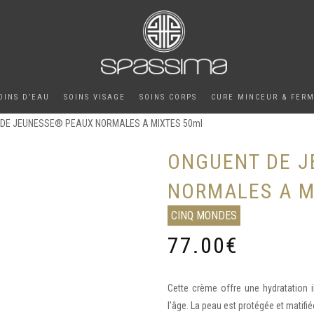
OINS D’EAU
SOINS VISAGE
SOINS CORPS
CURE MINCEUR & FER
 DE JEUNESSE® PEAUX NORMALES A MIXTES 50ml
ONGUENT DE 
NORMALES A M
CINQ MONDES
77.00
€
Cette crème offre une hydratation i
l’âge. La peau est protégée et matifi