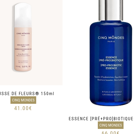
USSE DE FLEURS® 150ml
CINQ MONDES
41.00
€
ESSENCE [PRÉ+PRO]BIOTIQU
CINQ MONDES
66.00
€