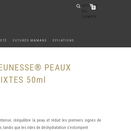
DÉTAILS
0
DU
COMPTE
METÉ
FUTURES MAMANS
EPILATIONS
JEUNESSE® PEAUX
IXTES 50ml
ntense, rééquilibre la peau et réduit les premiers signes de
ée, tandis que les rides de déshydratation s’estompent.