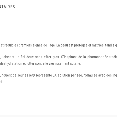
NTAIRES
 et réduit les premiers signes de l’âge. La peau est protégée et matifiée, tandis
au, laissant un fini doux sans effet gras. S’inspirant de la pharmacopée tra
déshydratation et lutter contre le vieillissement cutané.
Onguent de Jeunesse® représente LA solution pensée, formulée avec des ingré
nt.