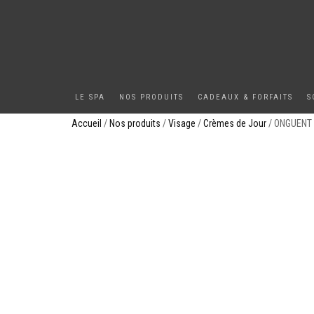
LE SPA
NOS PRODUITS
CADEAUX & FORFAITS
S
Accueil
/
Nos produits
/
Visage
/
Crèmes de Jour
/ ONGUENT