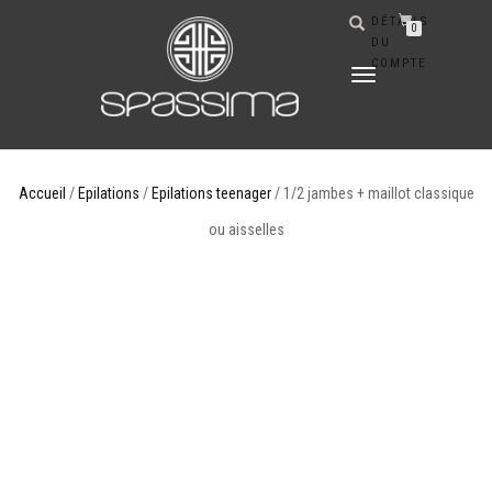
DÉTAILS
0
DU
COMPTE
DÉPLIER
LA
NAVIGATION
Accueil
/
Epilations
/
Epilations teenager
/ 1/2 jambes + maillot classique
ou aisselles