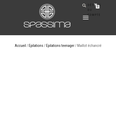
DÉTAILS
0
DU
COMPTE
DÉPLIER
LA
NAVIGATION
Accueil
/
Epilations
/
Epilations teenager
/ Maillot échancré