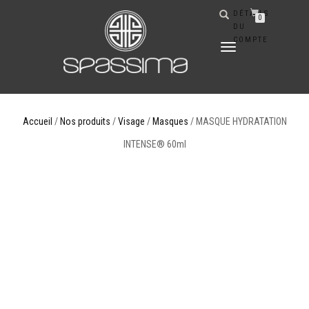
DÉTAILS
0
DU
COMPTE
DÉPLIER
LA
NAVIGATION
Accueil
/
Nos produits
/
Visage
/
Masques
/ MASQUE HYDRATATION
INTENSE® 60ml