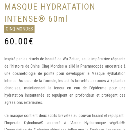
MASQUE HYDRATATION
INTENSE® 60ml
CINQ MONDES
60.00
€
Inspiré par les rituels de beauté de Wu Zetian, seule impératrice régnante
de l’histoire de Chine, Cinq Mondes a allié la Pharmacopée ancestrale à
une cosmétologie de pointe pour développer le Masque Hydratation
Intense. Au cœur de la formule, les actifs brevetés associés à 7 plantes
chinoises, maintiennent la teneur en eau de l’épiderme pour une
hydratation instantanée et repulpent en profondeur et protègent des
agressions extérieures.
Ce masque contient deux actifs brevetés au pouvoir lissant et repulpant :
l’Imperata Cylindrica® associé à l’Acide Hyaluronique végétal®.
L’association de 7 plantes chinoises telles que le Sophora Japonica, le