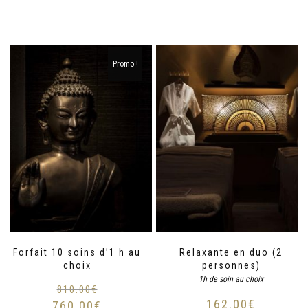
Promo !
Forfait 10 soins d’1 h au
Relaxante en duo (2
choix
personnes)
1h de soin au choix
810.00
€
162.00
€
760.00
€