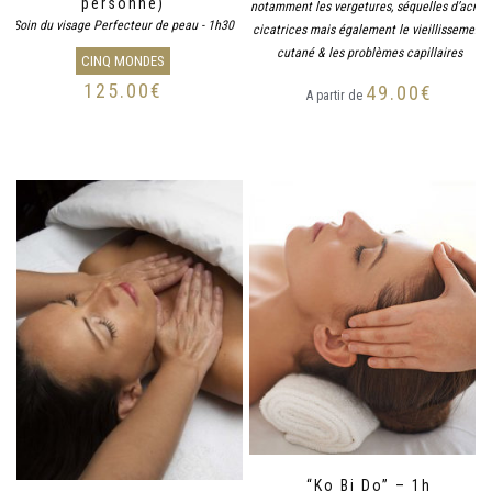
personne)
notamment les vergetures, séquelles d’acné,
Soin du visage Perfecteur de peau - 1h30
cicatrices mais également le vieillissement
cutané & les problèmes capillaires
CINQ MONDES
125.00
€
49.00
€
A partir de
“Ko Bi Do” – 1h