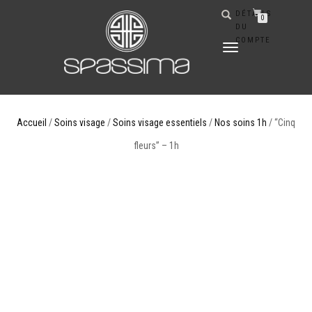
DÉTAILS
0
DU
COMPTE
DÉPLIER
LA
NAVIGATION
Accueil
/
Soins visage
/
Soins visage essentiels
/
Nos soins 1h
/ “Cinq
fleurs” – 1h