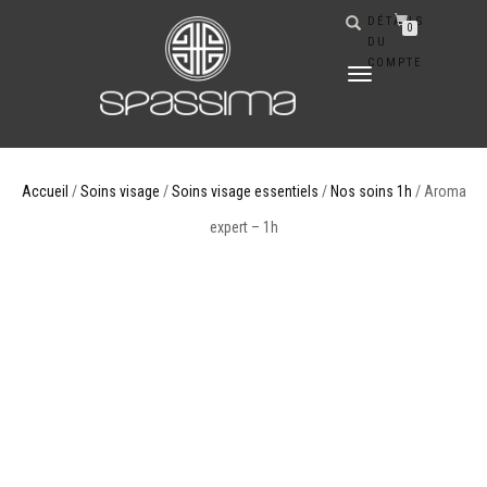
DÉTAILS
0
DU
COMPTE
DÉPLIER
LA
NAVIGATION
Accueil
/
Soins visage
/
Soins visage essentiels
/
Nos soins 1h
/ Aroma
expert – 1h