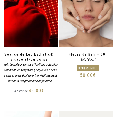
Séance de Led Esthetic®
Fleurs de Bali – 30′
visage et/ou corps
Soin “éclat”
Effet réparateur sur les affections cutanées
CINQ MONDES
notamment les vergetures, séquelles d’acné,
50.00
€
cicatrices mais également le vieillissement
cutané & les problèmes capillaires
49.00
€
A partir de