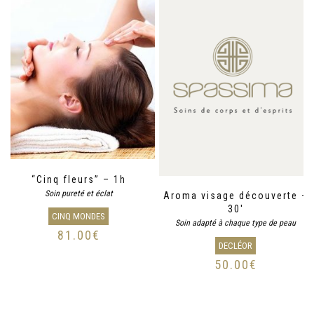
“Cinq fleurs” – 1h
Soin pureté et éclat
Aroma visage découverte –
30′
CINQ MONDES
Soin adapté à chaque type de peau
81.00
€
DECLÉOR
50.00
€