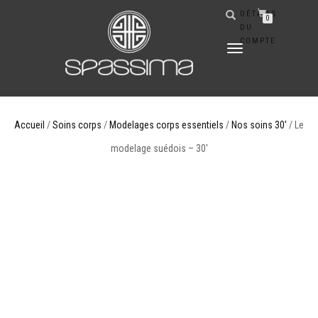
DÉTAILS
0
DU
COMPTE
DÉPLIER
LA
NAVIGATION
Accueil
/
Soins corps
/
Modelages corps essentiels
/
Nos soins 30'
/ Le
modelage suédois – 30′