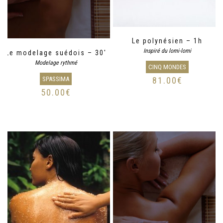
Le polynésien – 1h
Inspiré du lomi-lomi
Le modelage suédois – 30′
Modelage rythmé
CINQ MONDES
SPASSIMA
81.00
€
50.00
€