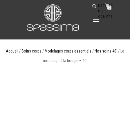
DÉTAILS
0
DU
COMPTE
DÉPLIER
LA
NAVIGATION
Accueil
/
Soins corps
/
Modelages corps essentiels
/
Nos soins 40'
/ Le
modelage à la bougie – 40′