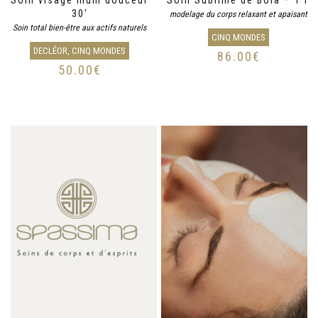
30′
modelage du corps relaxant et apaisant
Soin total bien-être aux actifs naturels
CINQ MONDES
DECLÉOR, CINQ MONDES
86.00
€
50.00
€