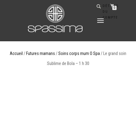
DÉTAILS
0
DU
COMPTE
DÉPLIER
LA
NAVIGATION
Accueil
/
Futures mamans
/
Soins corps mum O Spa
/ Le grand soin
Sublime de Bola – 1 h 30