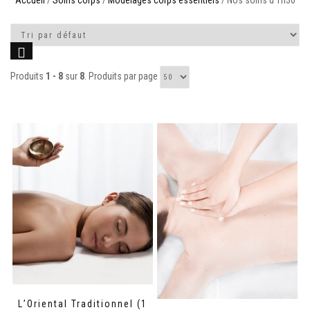
Accueil
/
Soins corps
/
Modelages corps essentiels
/ Nos soins d'1h30
Produits
1 - 8
sur
8
. Produits par page
L’Oriental Traditionnel (1