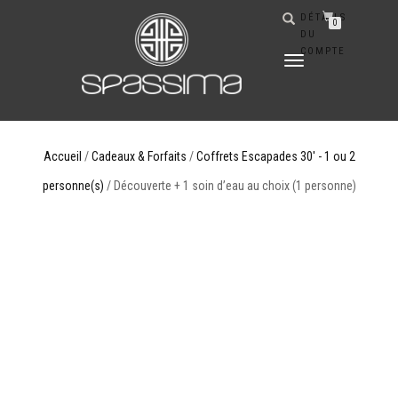
DÉTAILS
0
DU
COMPTE
DÉPLIER
LA
NAVIGATION
Accueil
/
Cadeaux & Forfaits
/
Coffrets Escapades 30' - 1 ou 2
personne(s)
/ Découverte + 1 soin d’eau au choix (1 personne)