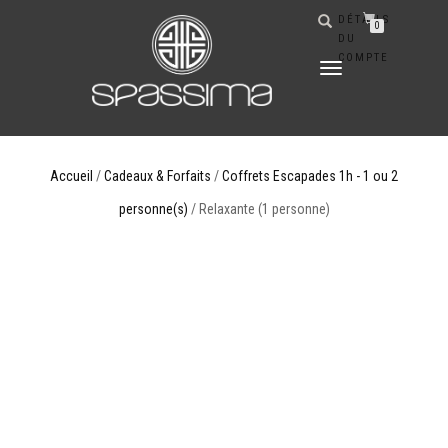
DÉTAILS
0
DU
COMPTE
DÉPLIER
LA
NAVIGATION
Accueil
/
Cadeaux & Forfaits
/
Coffrets Escapades 1h - 1 ou 2
personne(s)
/ Relaxante (1 personne)