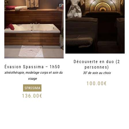
Découverte en duo (2
Évasion Spassima – 1h50
personnes)
Balnéothérapie, modelage corps et soin du
30' de soin au choix
visage
100.00
€
SPASSIMA
136.00
€