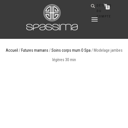
DÉTAILS
0
DU
COMPTE
DÉPLIER
LA
NAVIGATION
Accueil
/
Futures mamans
/
Soins corps mum O Spa
/ Modelage jambes
légères 30 min