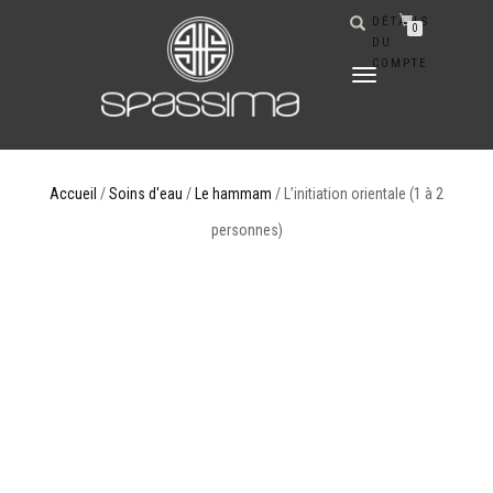
DÉTAILS
0
DU
COMPTE
DÉPLIER
LA
NAVIGATION
Accueil
/
Soins d'eau
/
Le hammam
/ L’initiation orientale (1 à 2
personnes)