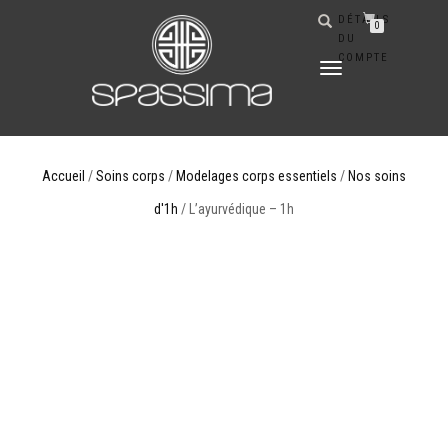
DÉTAILS
0
DU
COMPTE
DÉPLIER
LA
NAVIGATION
Accueil
/
Soins corps
/
Modelages corps essentiels
/
Nos soins
d'1h
/ L’ayurvédique – 1h