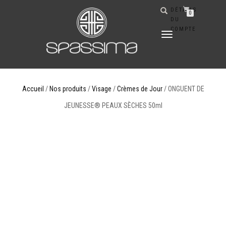
DÉTAILS
0
DU
COMPTE
DÉPLIER
LA
NAVIGATION
Accueil
/
Nos produits
/
Visage
/
Crèmes de Jour
/ ONGUENT DE
JEUNESSE® PEAUX SÈCHES 50ml