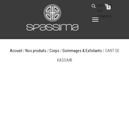
DÉTAILS
0
DU
COMPTE
DÉPLIER
LA
NAVIGATION
Accueil
/
Nos produits
/
Corps
/
Gommages & Exfoliants
/ GANT DE
KASSA®