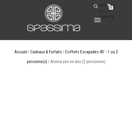
DÉTAILS
0
DU
COMPTE
DÉPLIER
LA
NAVIGATION
Accueil
/
Cadeaux & Forfaits
/
Coffrets Escapades 40' - 1 ou 2
personne(s)
/ Aroma zen en duo (2 personnes)